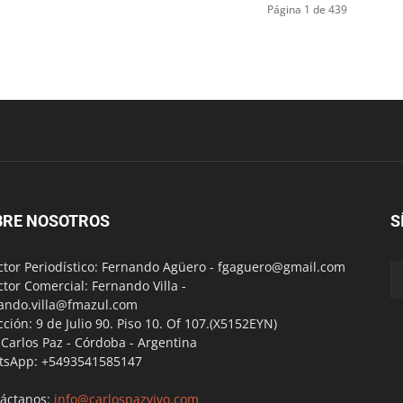
Página 1 de 439
BRE NOSOTROS
S
ctor Periodístico: Fernando Agüero -
fgaguero@gmail.com
ctor Comercial: Fernando Villa -
ando.villa@fmazul.com
cción: 9 de Julio 90. Piso 10. Of 107.(X5152EYN)
a Carlos Paz - Córdoba - Argentina
tsApp: +5493541585147
áctanos:
info@carlospazvivo.com