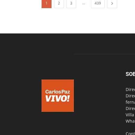
...
1
2
3
439
SO
Dire
Dire
fern
Dire
Vill
Wha
Cont