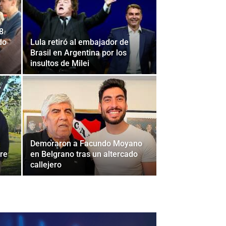
18
do
Lula retiró al embajador de
Brasil en Argentina por los
insultos de Milei
Demoraron a Facundo Moyano
ere
en Belgrano tras un altercado
callejero