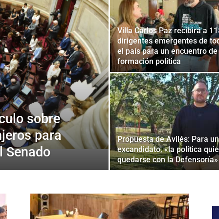
Villa Carlos Paz recibirá a 1
dirigentes emergentes de to
el país para un encuentro de
formación política
ículo sobre
njeros para
Propuesta de Avilés: Para un
el Senado
excandidato, «la política qui
quedarse con la Defensoría»