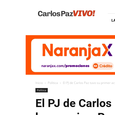
Carlos
Paz
Vivo
L
Inicio
Política
El PJ de Carlos Paz tuvo su primer act
Política
El PJ de Carlos