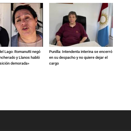
del Lago: Romanutti negó
Punilla: Intendenta interina se encerró
ncherado y Llanos habló
en su despacho y no quiere dejar el
nsición demorada»
cargo