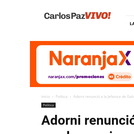
Carlos
Paz
Vivo
L
Inicio
Política
Adorni renunció a la Jefatura de Gabi
Política
Adorni renunció