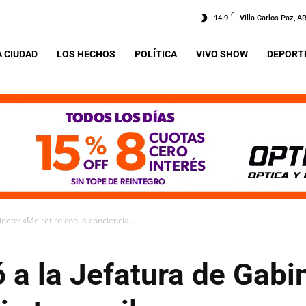
C
14.9
Villa Carlos Paz, A
A CIUDAD
LOS HECHOS
POLÍTICA
VIVO SHOW
DEPORTE
nete: «Me retiro con la conciencia...
 a la Jefatura de Gabin