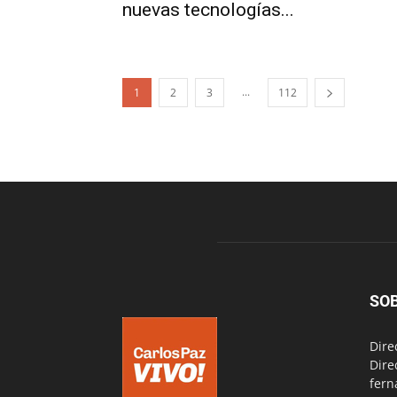
nuevas tecnologías...
...
1
2
3
112
SO
Dire
Dire
fern