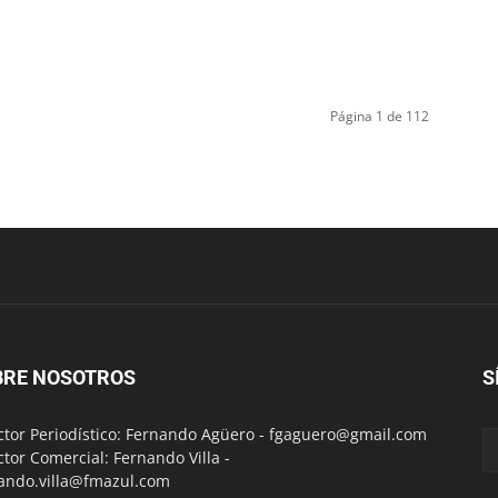
Página 1 de 112
BRE NOSOTROS
S
ctor Periodístico: Fernando Agüero -
fgaguero@gmail.com
ctor Comercial: Fernando Villa -
ando.villa@fmazul.com