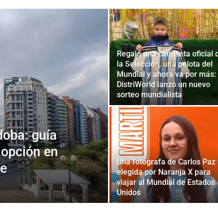
Regaló una camiseta oficial 
la Selección, una pelota del
Mundial y ahora va por más:
DistriWorld lanzó un nuevo
sorteo mundialista
doba: guía
 opción en
Una fotógrafa de Carlos Paz
de
elegida por Naranja X para
viajar al Mundial de Estados
Unidos