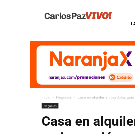
Carlos
Paz
Vivo
L
Inicio
Negocios
Casa en alquiler en Córdoba: guía 
Negocios
Casa en alquile