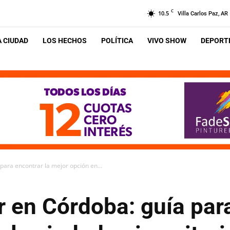
C
10.5
Villa Carlos Paz, AR
A CIUDAD
LOS HECHOS
POLÍTICA
VIVO SHOW
DEPORTE
para encontrar la mejor opción en...
r en Córdoba: guía par