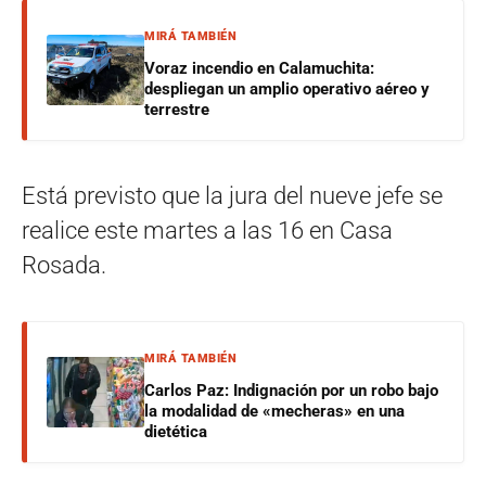
MIRÁ TAMBIÉN
Voraz incendio en Calamuchita:
despliegan un amplio operativo aéreo y
terrestre
Está previsto que la jura del nueve jefe se
realice este martes a las 16 en Casa
Rosada.
MIRÁ TAMBIÉN
Carlos Paz: Indignación por un robo bajo
la modalidad de «mecheras» en una
dietética