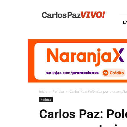
Carlos
Paz
Vivo
L
Inicio
Política
Carlos Paz: Polémica por una amplia
Política
Carlos Paz: Po