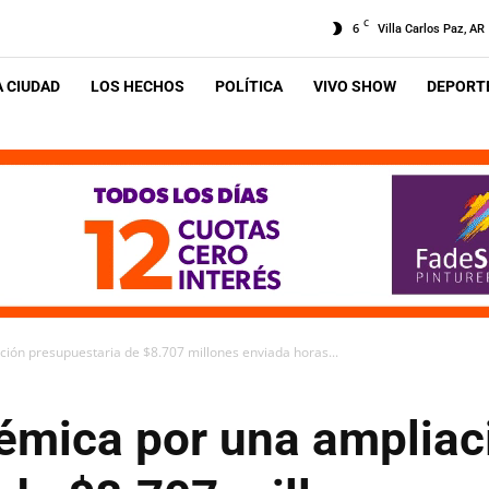
C
6
Villa Carlos Paz, AR
A CIUDAD
LOS HECHOS
POLÍTICA
VIVO SHOW
DEPORTE
ción presupuestaria de $8.707 millones enviada horas...
lémica por una ampliac