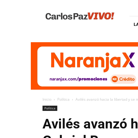
Carlos
Paz
Vivo
L
Inicio
Política
Avilés avanzó hacia la libertad y se
Política
Avilés avanzó h