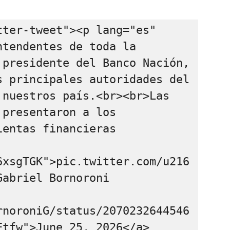
ter-tweet"><p lang="es" 
tendentes de toda la 
presidente del Banco Nación, 
 principales autoridades del 
nuestros país.<br><br>Las 
presentaron a los 
entas financieras 
6xsgTGK">pic.twitter.com/u216
abriel Bornoroni 
rnoroniG/status/2070232644546
Etfw">June 25, 2026</a>