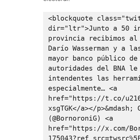
<blockquote class="twit
dir="ltr">Junto a 50 in
provincia recibimos al 
Darío Wasserman y a las
mayor banco público de 
autoridades del BNA le 
intendentes las herrami
especialmente… <a 
href="https://t.co/u21
xsgTGK</a></p>&mdash; G
(@BornoroniG) <a 
href="https://x.com/Bo
175043?ref_src=twsrc%5