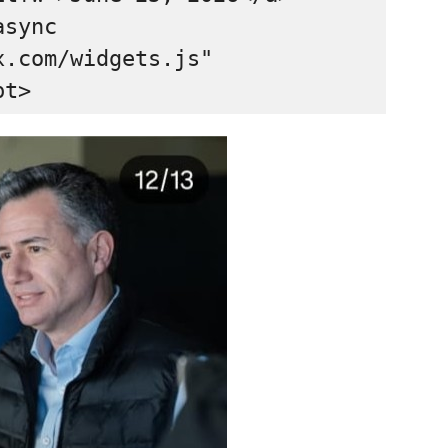
sync 
.com/widgets.js" 
pt>