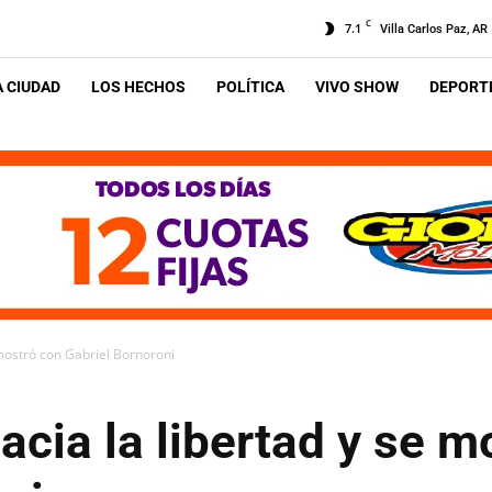
C
7.1
Villa Carlos Paz, AR
A CIUDAD
LOS HECHOS
POLÍTICA
VIVO SHOW
DEPORTE
 mostró con Gabriel Bornoroni
acia la libertad y se m