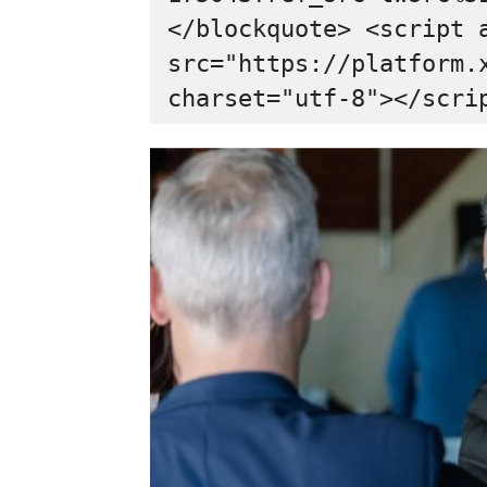
</blockquote> <script a
src="https://platform.x
charset="utf-8"></scri