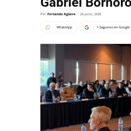
Gabriel Bornoro
Por
Fernando Agüero
-
26 junio, 2026
WhatsApp
+ Seguinos en Google