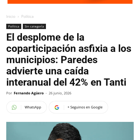
Inicio
Política
Política
Sin categoría
El desplome de la
coparticipación asfixia a los
municipios: Paredes
advierte una caída
interanual del 42% en Tanti
Por
Fernando Agüero
-
26 junio, 2026
WhatsApp
+ Seguinos en Google