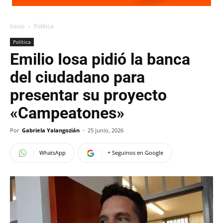
Inicio
Política
Política
Emilio Iosa pidió la banca
del ciudadano para
presentar su proyecto
«Campeatones»
Por
Gabriela Yalangozián
-
25 junio, 2026
WhatsApp
+ Seguinos en Google