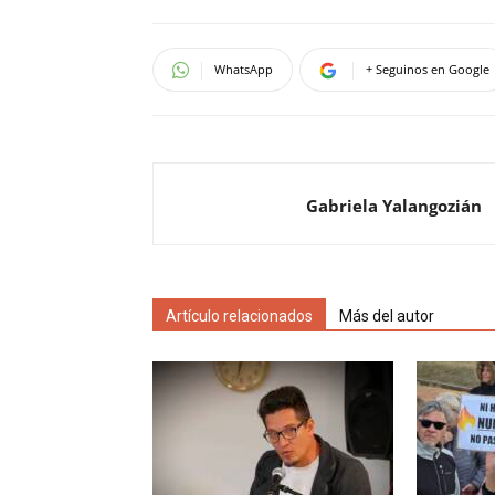
WhatsApp
+ Seguinos en Google
Gabriela Yalangozián
Artículo relacionados
Más del autor