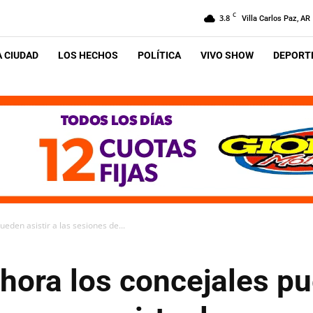
C
3.8
Villa Carlos Paz, AR
A CIUDAD
LOS HECHOS
POLÍTICA
VIVO SHOW
DEPORTE
eden asistir a las sesiones de...
hora los concejales pu