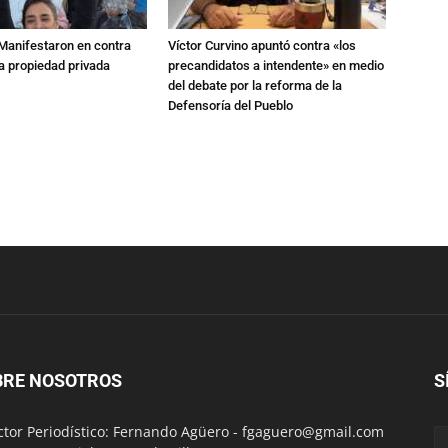
 Manifestaron en contra
Víctor Curvino apuntó contra «los
 la propiedad privada
precandidatos a intendente» en medio
del debate por la reforma de la
Defensoría del Pueblo
BRE NOSOTROS
S
ctor Periodístico: Fernando Agüero -
fgaguero@gmail.com