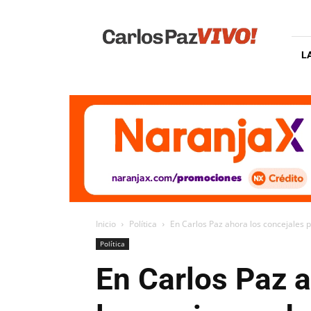
Carlos
Paz
Vivo
L
Inicio
Política
En Carlos Paz ahora los concejales pu
Política
En Carlos Paz a