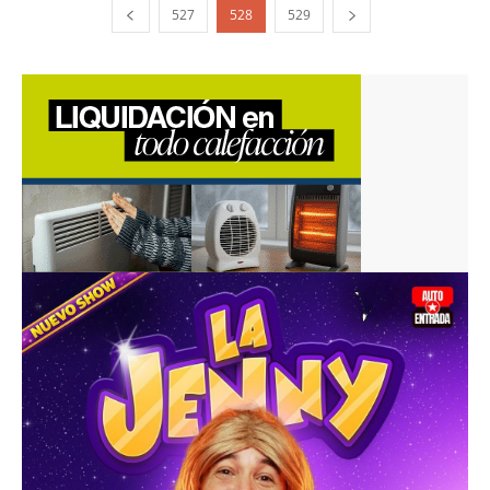
527
528
529