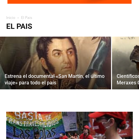
Aumentaron a 44 los casos de sarampión
Inicio
El Pais
en el país
EL PAIS
Estrena el documental «San Martín, el último
Científic
viaje» para todo el país
Meraxes G