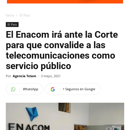
Inicio
El Pais
El Pais
El Enacom irá ante la Corte
para que convalide a las
telecomunicaciones como
servicio público
Por
Agencia Telam
-
3 mayo, 2021
WhatsApp
+ Seguinos en Google