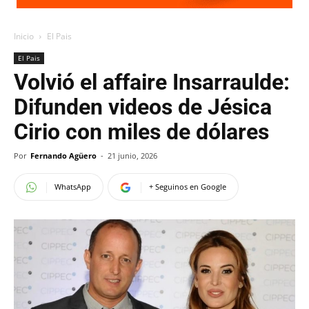
Inicio
El Pais
El Pais
Volvió el affaire Insarraulde:
Difunden videos de Jésica
Cirio con miles de dólares
Por
Fernando Agüero
-
21 junio, 2026
WhatsApp
+ Seguinos en Google