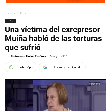
Inicio
El Pais
El Pais
Una víctima del exrepresor
Muiña habló de las torturas
que sufrió
Por
Redacción Carlos Paz Vivo
-
5 mayo, 2017
WhatsApp
+ Seguinos en Google