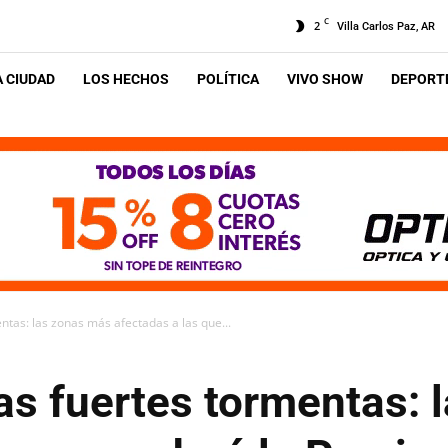
C
2
Villa Carlos Paz, AR
A CIUDAD
LOS HECHOS
POLÍTICA
VIVO SHOW
DEPORTE
ntas: las zonas más afectadas a las que...
as fuertes tormentas: