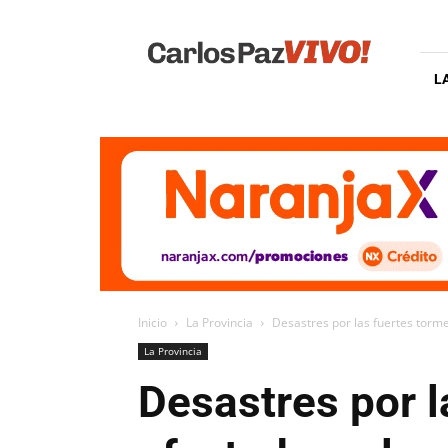
Carlos
Paz
Vivo
L
Inicio
La Provincia
Desastres por las fuertes torme
La Provincia
Desastres por l