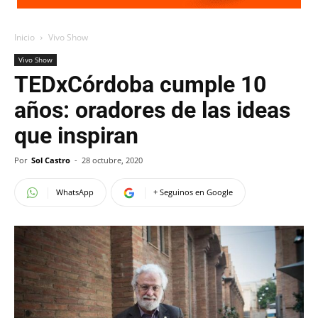
Inicio
Vivo Show
Vivo Show
TEDxCórdoba cumple 10
años: oradores de las ideas
que inspiran
Por
Sol Castro
-
28 octubre, 2020
WhatsApp
+ Seguinos en Google