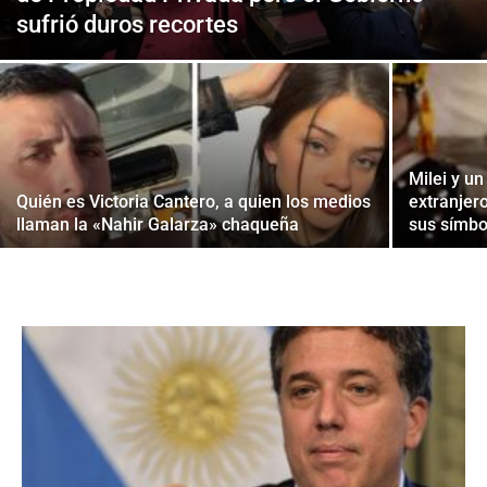
sufrió duros recortes
Milei y u
Quién es Victoria Cantero, a quien los medios
extranjer
llaman la «Nahir Galarza» chaqueña
sus símbo