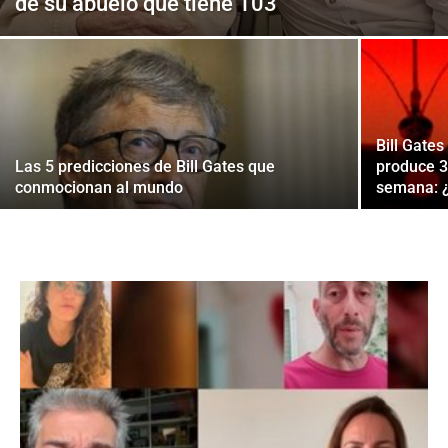
de su abuelo que tiene 103
Bill Gate
Las 5 predicciones de Bill Gates que
produce 3
conmocionan al mundo
semana: ¿