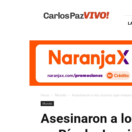
Carlos
Paz
Vivo
L
Inicio
Mundo
Asesinaron a los sicarios que mataro
Mundo
Asesinaron a lo