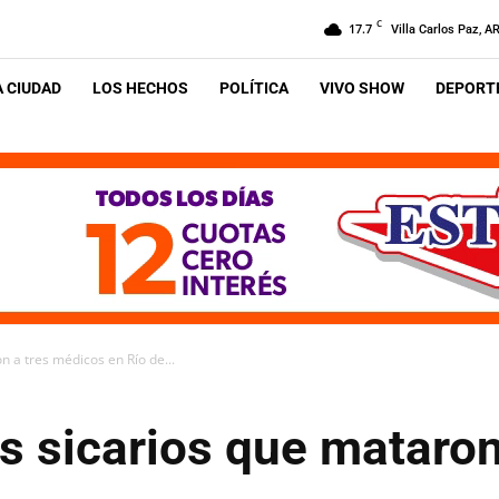
C
17.7
Villa Carlos Paz, A
A CIUDAD
LOS HECHOS
POLÍTICA
VIVO SHOW
DEPORTE
n a tres médicos en Río de...
s sicarios que mataro