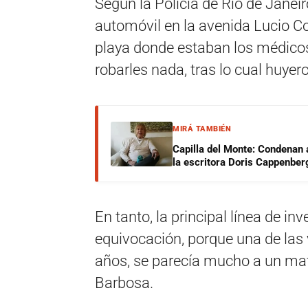
Según la Policía de Río de Janeir
automóvil en la avenida Lucio Co
playa donde estaban los médicos
robarles nada, tras lo cual huyer
MIRÁ TAMBIÉN
Capilla del Monte: Condenan 
la escritora Doris Cappenber
En tanto, la principal línea de i
equivocación, porque una de las 
años, se parecía mucho a un mafi
Barbosa.