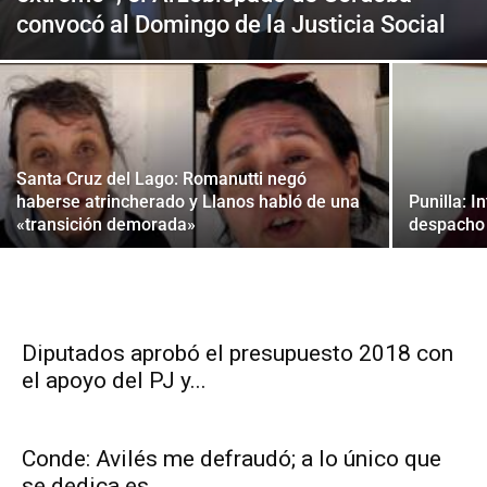
convocó al Domingo de la Justicia Social
Santa Cruz del Lago: Romanutti negó
haberse atrincherado y Llanos habló de una
Punilla: I
«transición demorada»
despacho 
Diputados aprobó el presupuesto 2018 con
el apoyo del PJ y...
Conde: Avilés me defraudó; a lo único que
se dedica es...