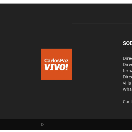
SO
Dire
Dire
fern
Dire
Vill
Wha
Cont
©