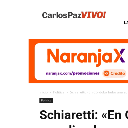
Carlos
Paz
Vivo
L
Inicio
Política
Schiaretti: «En Córdoba hubo una ac
Política
Schiaretti: «E