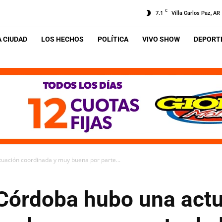
C
7.1
Villa Carlos Paz, AR
A CIUDAD
LOS HECHOS
POLÍTICA
VIVO SHOW
DEPORTE
tuación coordinada y muy buena por parte...
n Córdoba hubo una act