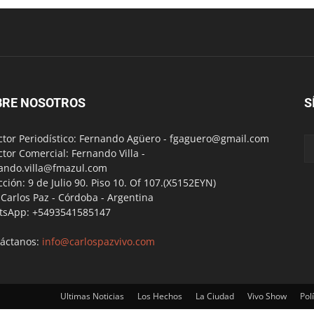
BRE NOSOTROS
S
ctor Periodístico: Fernando Agüero -
fgaguero@gmail.com
ctor Comercial: Fernando Villa -
ando.villa@fmazul.com
cción: 9 de Julio 90. Piso 10. Of 107.(X5152EYN)
a Carlos Paz - Córdoba - Argentina
tsApp: +5493541585147
áctanos:
info@carlospazvivo.com
Ultimas Noticias
Los Hechos
La Ciudad
Vivo Show
Polí