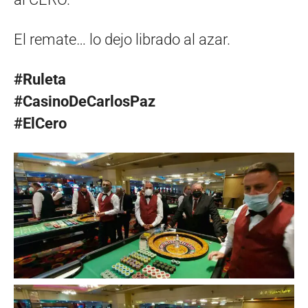
El remate… lo dejo librado al azar.
#Ruleta
#CasinoDeCarlosPaz
#ElCero