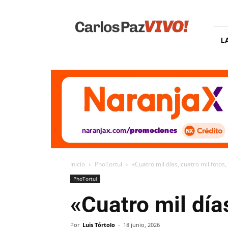
Carlos
Paz
Vivo
L
Inicio
PhoTortul
«Cuatro mil días, cuatro mil fotos,
PhoTortul
«Cuatro mil días
Por
Luis Tórtolo
-
18 junio, 2026