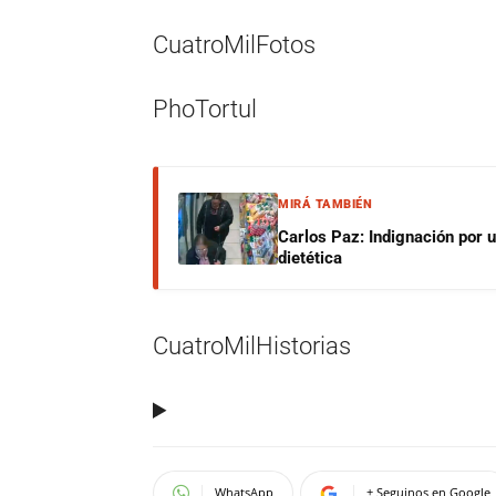
CuatroMilFotos
PhoTortul
MIRÁ TAMBIÉN
Carlos Paz: Indignación por 
dietética
CuatroMilHistorias
WhatsApp
+ Seguinos en Google