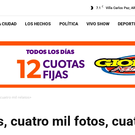
C
7.1
Villa Carlos Paz, A
A CIUDAD
LOS HECHOS
POLÍTICA
VIVO SHOW
DEPORTE
 cuatro mil relatos»
, cuatro mil fotos, cua