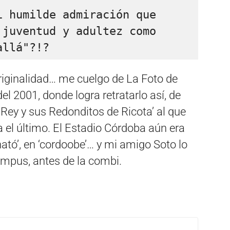
 humilde admiración que 
juventud y adultez como 
allá"?!? 
riginalidad… me cuelgo de La Foto de
el 2001, donde logra retratarlo así, de
o Rey y sus Redonditos de Ricota’ al que
a el último. El Estadio Córdoba aún era
ható’, en ‘cordoobe’… y mi amigo Soto lo
ampus, antes de la combi.