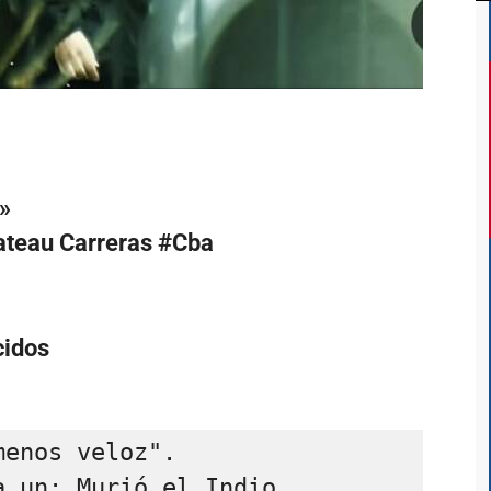
»
ateau Carreras #Cba
cidos
enos veloz".

 un: Murió el Indio 