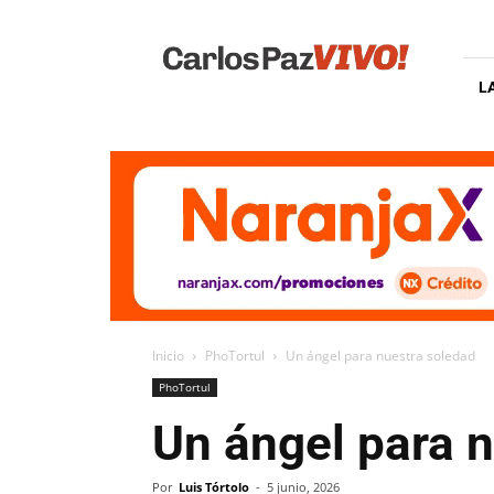
Carlos
Paz
Vivo
L
Inicio
PhoTortul
Un ángel para nuestra soledad
PhoTortul
Un ángel para 
Por
Luis Tórtolo
-
5 junio, 2026