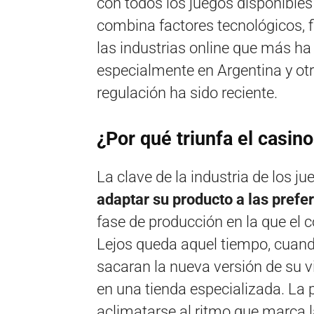
con todos los juegos disponibles
combina factores tecnológicos, f
las industrias online que más ha
especialmente en Argentina y ot
regulación ha sido reciente.
¿Por qué triunfa el casino
La clave de la industria de los ju
adaptar su producto a las prefe
fase de producción en la que el
Lejos queda aquel tiempo, cuando
sacaran la nueva versión de su v
en una tienda especializada. La 
aclimatarse al ritmo que marca 