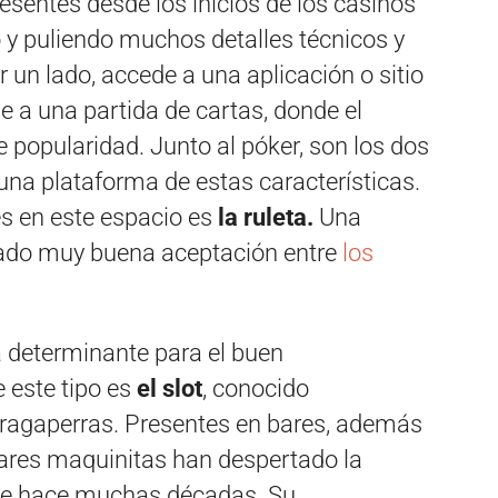
esentes desde los inicios de los casinos
 y puliendo muchos detalles técnicos y
 un lado, accede a una aplicación o sitio
e a una partida de cartas, donde el
de popularidad. Junto al póker, son los dos
una plataforma de estas características.
s en este espacio es
la ruleta.
Una
ado muy buena aceptación entre
los
a determinante para el buen
 este tipo es
el slot
, conocido
agaperras. Presentes en bares, además
lares maquinitas han despertado la
de hace muchas décadas. Su