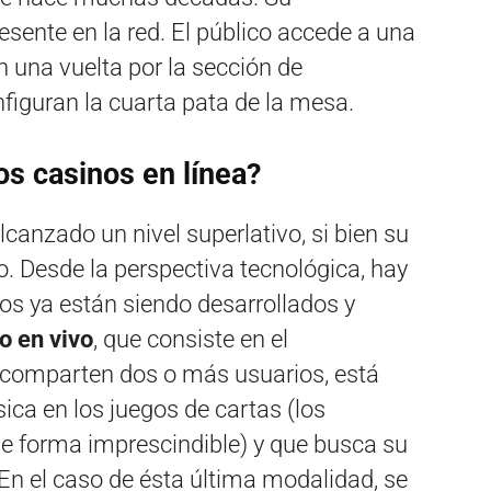
sente en la red. El público accede a una
 una vuelta por la sección de
nfiguran la cuarta pata de la mesa.
os casinos en línea?
lcanzado un nivel superlativo, si bien su
. Desde la perspectiva tecnológica, hay
los ya están siendo desarrollados y
o en vivo
, que consiste en el
 comparten dos o más usuarios, está
ica en los juegos de cartas (los
de forma imprescindible) y que busca su
. En el caso de ésta última modalidad, se