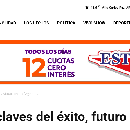
C
16.6
Villa Carlos Paz, A
A CIUDAD
LOS HECHOS
POLÍTICA
VIVO SHOW
DEPORTE
o y situación en Argentina
laves del éxito, futuro