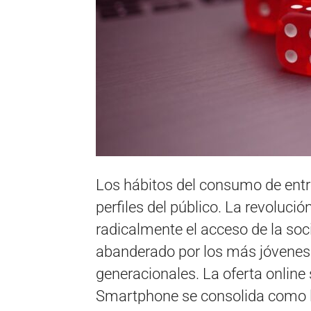
Los hábitos del consumo de entr
perfiles del público. La revoluc
radicalmente el acceso de la soc
abanderado por los más jóvenes y
generacionales. La oferta online
Smartphone se consolida como 