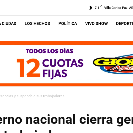
C
7.1
Villa Carlos Paz, A
A CIUDAD
LOS HECHOS
POLÍTICA
VIVO SHOW
DEPORTE
erencias y suspende a sus trabajadores
rno nacional cierra ge