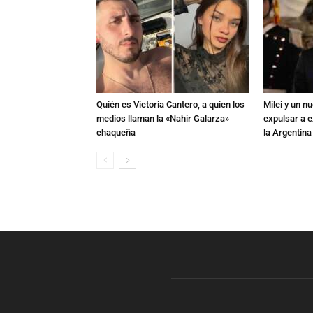
Quién es Victoria Cantero, a quien los
Milei y un 
medios llaman la «Nahir Galarza»
expulsar a e
chaqueña
la Argentina