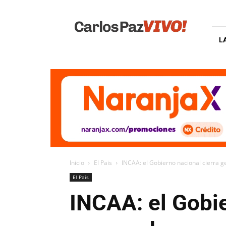
Carlos
Paz
Vivo
L
Inicio
El Pais
INCAA: el Gobierno nacional cierra g
El Pais
INCAA: el Gobie