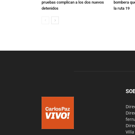
pruebas complican a los dos nuevos
bombera que
detenidos
la ruta 19
SO
Dire
Dire
fern
Dire
Vill