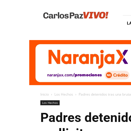
Carlos
Paz
Vivo
L
Inicio
Los Hechos
Padres detenidos tras una brutal
Los Hechos
Padres detenido