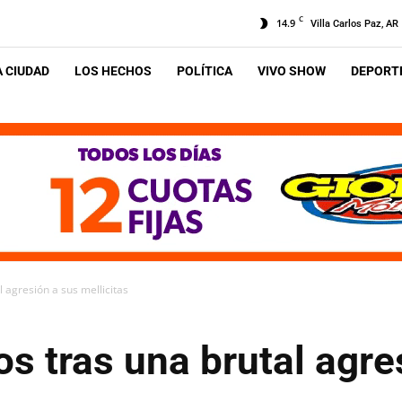
C
14.9
Villa Carlos Paz, AR
A CIUDAD
LOS HECHOS
POLÍTICA
VIVO SHOW
DEPORTE
 agresión a sus mellicitas
s tras una brutal agre