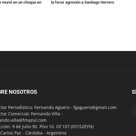
 murió en un choque en
la feroz agresión a Santiago Herrero
BRE NOSOTROS
S
ctor Periodístico: Fernando Agüero -
fgaguero@gmail.com
ctor Comercial: Fernando Villa -
ando.villa@fmazul.com
cción: 9 de Julio 90. Piso 10. Of 107.(X5152EYN)
a Carlos Paz - Córdoba - Argentina