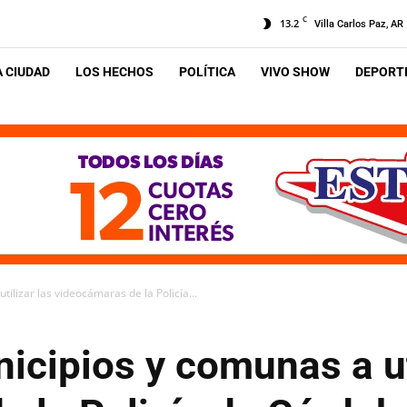
C
13.2
Villa Carlos Paz, AR
A CIUDAD
LOS HECHOS
POLÍTICA
VIVO SHOW
DEPORTE
ilizar las videocámaras de la Policía...
icipios y comunas a ut