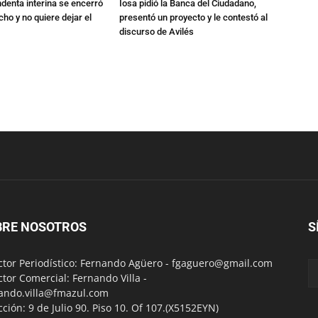
endenta interina se encerró
Iosa pidió la Banca del Ciudadano,
ho y no quiere dejar el
presentó un proyecto y le contestó al
discurso de Avilés
BRE NOSOTROS
S
ctor Periodístico: Fernando Agüero -
fgaguero@gmail.com
ctor Comercial: Fernando Villa -
ando.villa@fmazul.com
cción: 9 de Julio 90. Piso 10. Of 107.(X5152EYN)