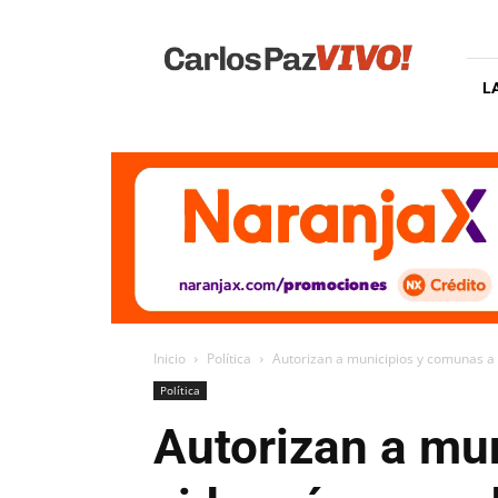
Carlos
Paz
Vivo
L
Inicio
Política
Autorizan a municipios y comunas a ut
Política
Autorizan a mun