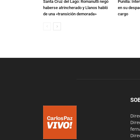
Santa Cruz del Lago: Romanutti negó
Punilla: Int
haberse atrincherado y Llanos habló
en su despac
de una «transición demorada»
cargo
SO
Dire
Dire
fern
Dire