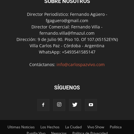
SOBRE NOSOTROS
Director Periodístico: Fernando Agüero -
fgaguero@gmail.com
Director Comercial: Fernando Villa -
fernando.villa@fmazul.com
Dirección: 9 de Julio 90. Piso 10. Of 107.(X5152EYN)
Villa Carlos Paz - Córdoba - Argentina
WhatsApp: +5493541585147
Contáctanos:
info@carlospazvivo.com
SÍGUENOS
Ultimas Noticias
Los Hechos
La Ciudad
Vivo Show
Política
Punilla Vivo
Negocios
Política de Privacidad