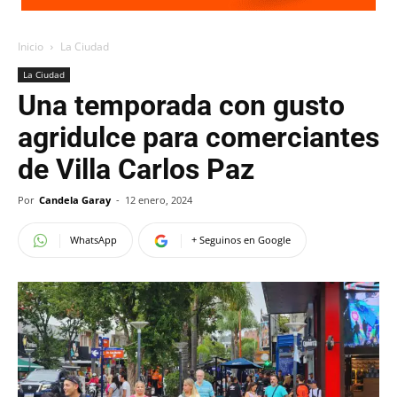
Inicio
La Ciudad
La Ciudad
Una temporada con gusto
agridulce para comerciantes
de Villa Carlos Paz
Por
Candela Garay
-
12 enero, 2024
WhatsApp
+ Seguinos en Google