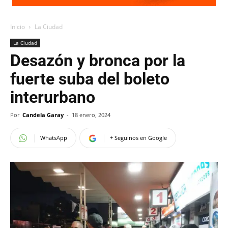
Inicio
La Ciudad
La Ciudad
Desazón y bronca por la
fuerte suba del boleto
interurbano
Por
Candela Garay
-
18 enero, 2024
WhatsApp
+ Seguinos en Google