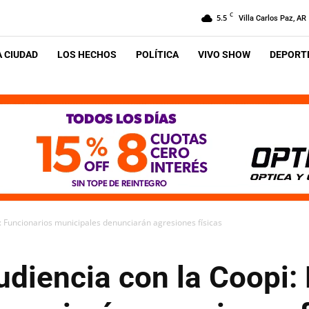
C
5.5
Villa Carlos Paz, AR
A CIUDAD
LOS HECHOS
POLÍTICA
VIVO SHOW
DEPORTE
i: Funcionarios municipales denunciarán agresiones físicas
udiencia con la Coopi: