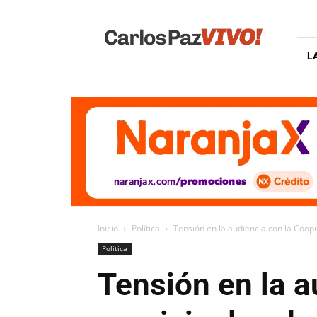
Carlos
Paz
Vivo
L
Inicio
Política
Tensión en la audiencia con la Coop
Política
Tensión en la a