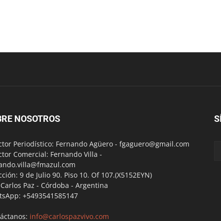
BRE NOSOTROS
S
ctor Periodístico: Fernando Agüero -
fgaguero@gmail.com
ctor Comercial: Fernando Villa -
ando.villa@fmazul.com
cción: 9 de Julio 90. Piso 10. Of 107.(X5152EYN)
a Carlos Paz - Córdoba - Argentina
tsApp: +5493541585147
áctanos:
info@carlospazvivo.com