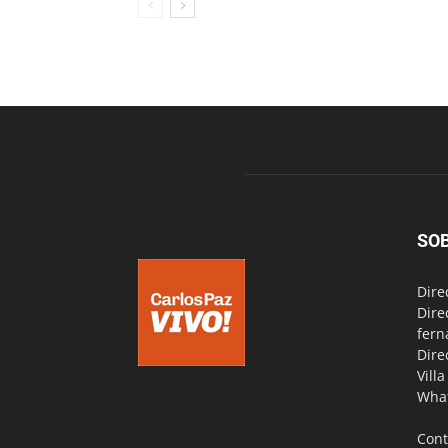
SO
Dire
Dire
fern
Dire
Vill
Wha
Cont