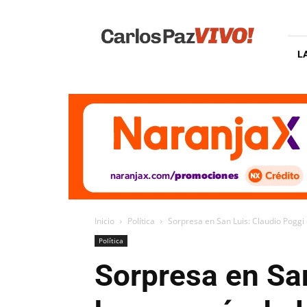
Carlos
Paz
Vivo
L
Inicio
Política
Sorpresa en San Luis: Claudio Poggi
Política
Sorpresa en San