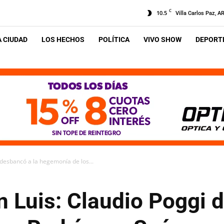
C
10.5
Villa Carlos Paz, A
A CIUDAD
LOS HECHOS
POLÍTICA
VIVO SHOW
DEPORTE
 desbancó a la hegemonía de los...
 Luis: Claudio Poggi 