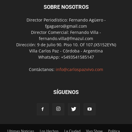
SOBRE NOSOTROS
Director Periodístico: Fernando Agüero -
fgaguero@gmail.com
Director Comercial: Fernando Villa -
fernando.villa@fmazul.com
Dirección: 9 de Julio 90. Piso 10. Of 107.(X5152EYN)
Villa Carlos Paz - Córdoba - Argentina
WhatsApp: +5493541585147
Contáctanos:
info@carlospazvivo.com
SÍGUENOS
Ultimas Noticias
Los Hechos
La Ciudad
Vivo Show
Política