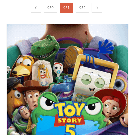
950
951
952