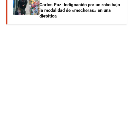
Carlos Paz: Indignación por un robo bajo
la modalidad de «mecheras» en una
dietética