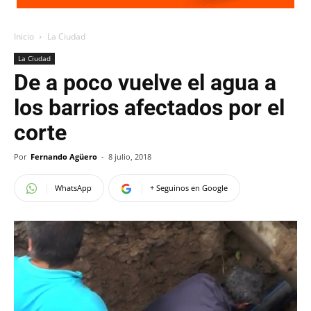
Inicio
La Ciudad
La Ciudad
De a poco vuelve el agua a
los barrios afectados por el
corte
Por
Fernando Agüero
-
8 julio, 2018
WhatsApp
+ Seguinos en Google