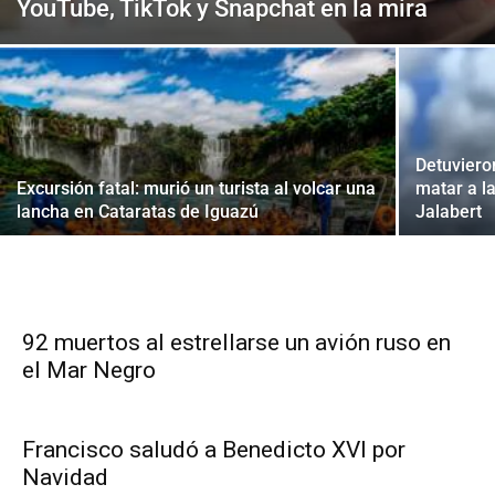
YouTube, TikTok y Snapchat en la mira
Detuviero
Excursión fatal: murió un turista al volcar una
matar a l
lancha en Cataratas de Iguazú
Jalabert
92 muertos al estrellarse un avión ruso en
el Mar Negro
Francisco saludó a Benedicto XVI por
Navidad