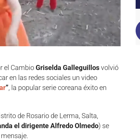
or el Cambio
Griselda Galleguillos
volvió
car en las redes sociales un video
ar
”
, la popular serie coreana éxito en
distrito de Rosario de Lerma, Salta,
anda el dirigente Alfredo Olmedo
) se
u mensaje.