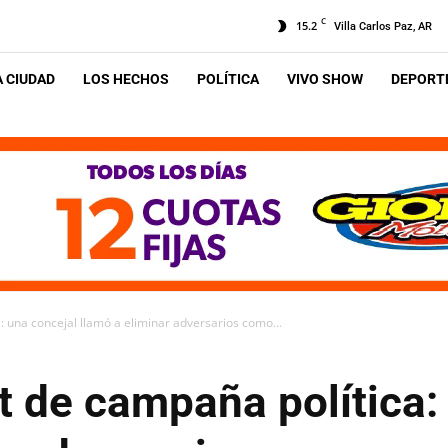
C
15.2
Villa Carlos Paz, AR
A CIUDAD
LOS HECHOS
POLÍTICA
VIVO SHOW
DEPORTE
: una concejal llamó a eliminar adversarios como...
 de campaña política: