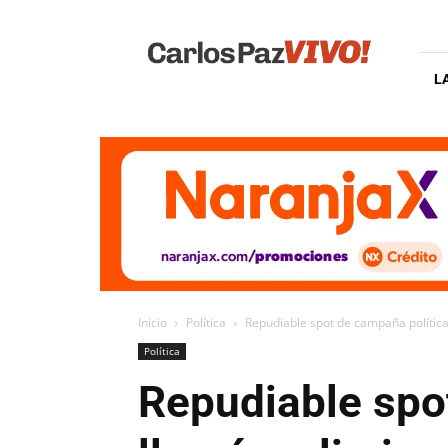
Carlos
Paz
Vivo
L
Inicio
Política
Repudiable spot de campaña política
Política
Repudiable spot