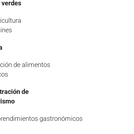
s verdes
ticultura
ines
a
ción de alimentos
cos
tración de
rismo
prendimientos gastronómicos