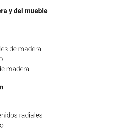
era y del mueble
les de madera
o
 de madera
n
nidos radiales
io