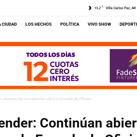
C
13.2
Villa Carlos Paz, AR
A CIUDAD
LOS HECHOS
POLÍTICA
VIVO SHOW
DEPORTE
abiertas las inscripciones para la Escuela de Oficios...
ender: Continúan abier