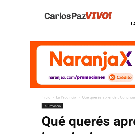
Carlos
Paz
Vivo
L
Inicio
La Provincia
Qué querés aprender: Continúan 
La Provincia
Qué querés apr