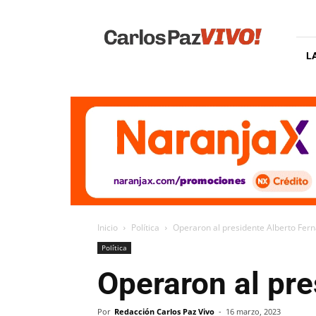
Carlos
Paz
Vivo
L
Inicio
Política
Operaron al presidente Alberto Fer
Política
Operaron al pr
Por
Redacción Carlos Paz Vivo
-
16 marzo, 2023