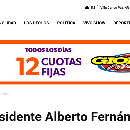
C
5.5
Villa Carlos Paz, AR
A CIUDAD
LOS HECHOS
POLÍTICA
VIVO SHOW
DEPORTE
nández
esidente Alberto Ferná