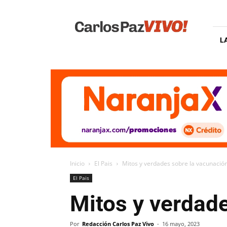
Carlos
Paz
Vivo
L
Inicio
El Pais
Mitos y verdades sobre la vacunación
El Pais
Mitos y verdade
Por
Redacción Carlos Paz Vivo
-
16 mayo, 2023