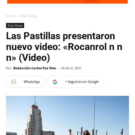
Inicio
Vivo Show
Vivo Show
Las Pastillas presentaron
nuevo video: «Rocanrol n n
n» (Video)
Por
Redacción Carlos Paz Vivo
-
24 abril, 2021
WhatsApp
+ Seguinos en Google