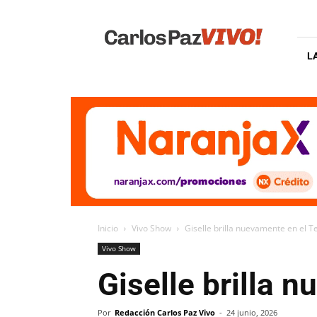
Carlos
Paz
Vivo
L
Inicio
Vivo Show
Giselle brilla nuevamente en el T
Vivo Show
Giselle brilla 
Por
Redacción Carlos Paz Vivo
-
24 junio, 2026