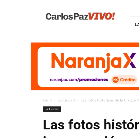
Carlos
Paz
Vivo
L
Inicio
La Ciudad
Las fotos históricas de la Cruz, a
La Ciudad
Las fotos histó