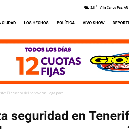
C
3.8
Villa Carlos Paz, AR
A CIUDAD
LOS HECHOS
POLÍTICA
VIVO SHOW
DEPORTE
fe: El crucero del hantavirus llega para...
ta seguridad en Tenerif