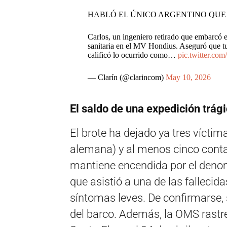
HABLÓ EL ÚNICO ARGENTINO QUE
Carlos, un ingeniero retirado que embarcó en
sanitaria en el MV Hondius. Aseguró que tu
calificó lo ocurrido como…
pic.twitter.co
— Clarín (@clarincom)
May 10, 2026
El saldo de una expedición trág
El brote ha dejado ya tres víctim
alemana) y al menos cinco cont
mantiene encendida por el den
que asistió a una de las fallecid
síntomas leves. De confirmarse, s
del barco. Además, la OMS rast