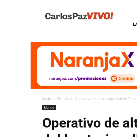
Carlos
Paz
Vivo
L
Inicio
Mundo
Operativo de alta seguridad en Teneri
Mundo
Operativo de al