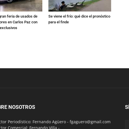
gran feria de usados de
Se viene el frío: qué dice el pronóstico
res en Carlos Paz con
para el finde
exclusivos
BRE NOSOTROS
S
ctor Periodístico: Fernando Agüero -
fgaguero@gmail.com
ctor Comercial: Fernando Villa -