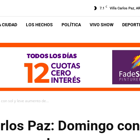
C
7.1
Villa Carlos Paz, A
A CIUDAD
LOS HECHOS
POLÍTICA
VIVO SHOW
DEPORTE
con sol y leve aumento de...
rlos Paz: Domingo con 