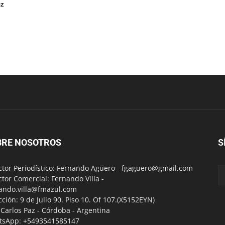
az
BRE NOSOTROS
S
ctor Periodístico: Fernando Agüero -
fgaguero@gmail.com
ctor Comercial: Fernando Villa -
ando.villa@fmazul.com
cción: 9 de Julio 90. Piso 10. Of 107.(X5152EYN)
a Carlos Paz - Córdoba - Argentina
tsApp: +5493541585147