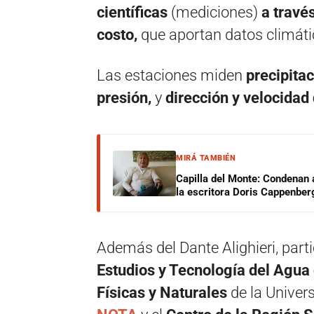
científicas
(mediciones)
a travé
costo,
que aportan datos climátic
Las estaciones miden
precipita
presión,
y
dirección y velocidad 
MIRÁ TAMBIÉN
Capilla del Monte: Condenan 
la escritora Doris Cappenber
Además del Dante Alighieri, partic
Estudios y Tecnología del Agua 
Físicas y Naturales
de la Univer