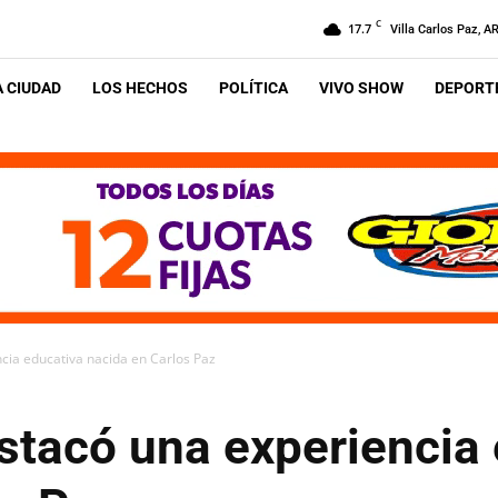
C
17.7
Villa Carlos Paz, A
A CIUDAD
LOS HECHOS
POLÍTICA
VIVO SHOW
DEPORTE
ncia educativa nacida en Carlos Paz
stacó una experiencia