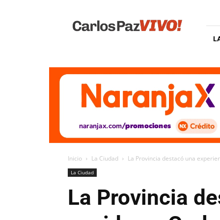
Carlos
Paz
Vivo
L
Inicio
La Ciudad
La Provincia destacó una experie
La Ciudad
La Provincia de