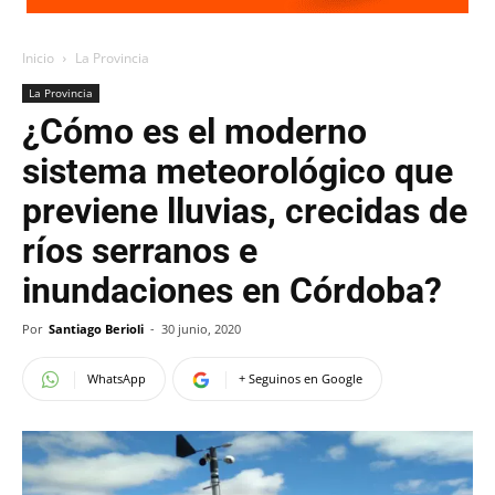
Inicio
La Provincia
La Provincia
¿Cómo es el moderno
sistema meteorológico que
previene lluvias, crecidas de
ríos serranos e
inundaciones en Córdoba?
Por
Santiago Berioli
-
30 junio, 2020
WhatsApp
+ Seguinos en Google